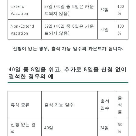
재학생・학생 비자(F-1 비자) 소지자의 학비
Extend-
32일 (40일 중 8일은 카운
100
32일
키즈 & 주니어 재미있는 여름 프로그램 학비
Vacation
트되지 않음)
%
오후 한정 클래스(전학생만 해당)
Non-Extend
32일 (40일 중 8일은 카운
100
32일
Vacation
트되지 않음)
%
숙박 시설 제공 요금
신청이 없는 경우, 출석 가능 일수의 카운트가 됩니다.
신청하기
신청 절차
40일 중 8일을 쉬고, 추가로 8일을 신청 없이
신청 후 입학까지의 과정
결석한 경우의 예
환불 정책
온라인 신청 양식
출
출석
휴식 종류
출석 가능 일수
석
일수
률
재학생
휴가
신청 없는 결
60
40일
24일
석
%
출석률과 강제 퇴학