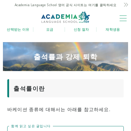
Academia Language School 영어 공식 사이트는 여기를 클릭하세요
MENU
선택받는 이유
요금
신청 절차
재학생용
선택되는 이유
하와이가 가장 저렴! 고집과 비밀
출석률과 강제 퇴학
하와이 유일의 주 4일 과정
부모와 자녀 유학 친화적 지원
최고의 위치와 시설
출석률이란
경험 많은 강사진
즐거운! 아로하 학생 생활
바케이션 종류에 대해서는 아래를 참고하세요.
대학으로의 진학
졸업생의 목소리
함께 읽고 싶은 글입니다