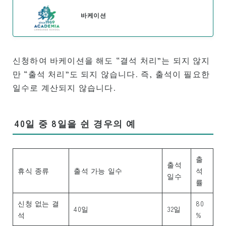
프로그램 개요
바케이션
초급 레벨
중급 레벨
신청하여 바케이션을 해도 “결석 처리”는 되지 않지
고급 레벨
만 “출석 처리”도 되지 않습니다. 즉, 출석이 필요한
비즈니스 영어
일수로 계산되지 않습니다.
TOEIC・TOEFL 대비
개인 레슨
40일 중 8일을 쉰 경우의 예
수강료
출
출석
신규・학생 비자(F-1 비자) 소지자의 학비
휴식 종류
출석 가능 일수
석
일수
률
비학생 비자(ESTA・e 비자 등) 소지자의 학비
카마아이나(미국 시민 또는 영주권자) 소지자의
신청 없는 결
80
40일
32일
학비
석
%