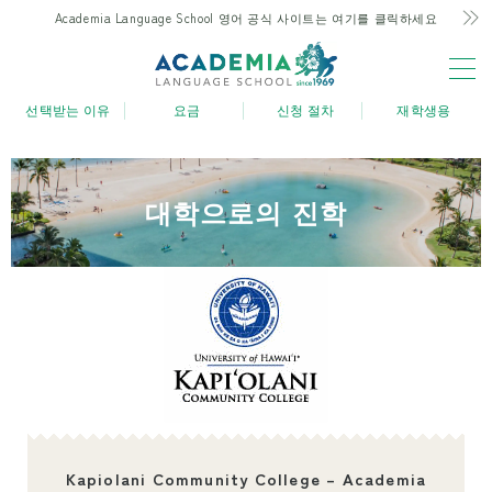
Academia Language School 영어 공식 사이트는 여기를 클릭하세요
MENU
선택받는 이유
요금
신청 절차
재학생용
선택되는 이유
하와이가 가장 저렴! 고집과 비밀
대학으로의 진학
하와이 유일의 주 4일 과정
부모와 자녀 유학 친화적 지원
최고의 위치와 시설
경험 많은 강사진
즐거운! 아로하 학생 생활
대학으로의 진학
졸업생의 목소리
Kapiolani Community College – Academia