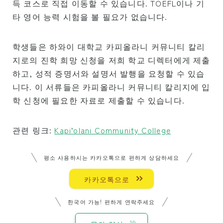
득 코스로 직접 이동할 수 있습니다. TOEFL이나 기
재학생・학생 비자(F-1 비자) 소지자의 학비
타 영어 능력 시험을 볼 필요가 없습니다.
키즈 & 주니어 재미있는 여름 프로그램 학비
오후 한정 클래스(전학생만 해당)
학생들은 하와이 대학교 카피올라니 커뮤니티 칼리
숙박 시설 제공 요금
지로의 진학 희망 신청을 저희 학교 디렉터에게 제출
하고, 성적 증명서와 설명서 발행을 요청할 수 있습
신청하기
니다. 이 서류들은 카피올라니 커뮤니티 칼리지에 입
학 신청에 필요한 자료로 제출할 수 있습니다.
신청 절차
신청 후 입학까지의 과정
관련 링크:
Kapi’olani Community College
환불 정책
온라인 신청 양식
평소 사용하시는 카카오톡으로 편하게 상담하세요
카카오톡으로
재학생
휴가
한국어 가능! 편하게 연락주세요
출석률과 강제 퇴학