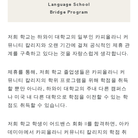
Language School
프로그램 개요
Bridge Program
초급 레벨
중급 레벨
저희 학교는 하와이 대학교의 일부인 카피올라니 커
고급 레벨
뮤니티 칼리지와 오랜 기간에 걸쳐 공식적인 제휴 관
비즈니스 영어
계를 구축하고 있다는 것을 자랑스럽게 생각합니다.
TOEIC・TOEFL 대비
제휴를 통해, 저희 학교 졸업생들은 카피올라니 커
개인 레슨
뮤니티 칼리지의 학위 프로그램을 위해 학점을 취득
할 뿐만 아니라, 하와이 대학교의 주내 다른 캠퍼스
수강료
나 미국 내 다른 대학으로 학점을 이전할 수 있는 학
신규・학생 비자(F-1 비자) 소지자의 학비
점도 취득할 수 있습니다.
비학생 비자(ESTA・e 비자 등) 소지자의 학비
저희 학교 학생이 어드밴스 회화 II를 합격하면, 아카
카마아이나(미국 시민 또는 영주권자) 소지자의
학비
데미아에서 카피올라니 커뮤니티 칼리지의 학점 취